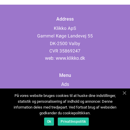
Address
web:
www.klikko.dk
Menu
Ads
About Us
På vores website bruges cookies til at huske dine indstillinger,
Cookies
statistik og personalisering af indhold og annoncer. Denne
information deles med tredjepart. Ved fortsat brug af websiden
Contact
godkender du cookiepolitikken.
Sitemap
Ok
Privatlivspolitik